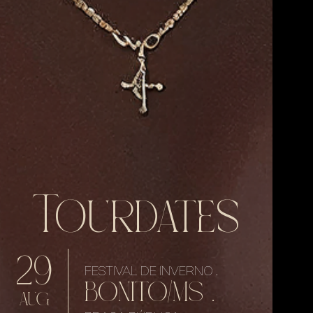
Tourdates
29
FESTIVAL DE INVERNO .
BONITO/MS .
AUG