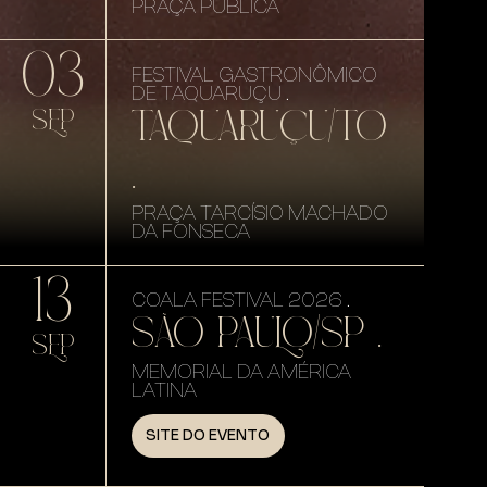
PRAÇA PÚBLICA
03
FESTIVAL GASTRONÔMICO
DE TAQUARUÇU .
TAQUARUÇU/TO
SEP
.
PRAÇA TARCÍSIO MACHADO
DA FONSECA
13
COALA FESTIVAL 2026 .
SÃO PAULO/SP .
SEP
MEMORIAL DA AMÉRICA
LATINA
SITE DO EVENTO