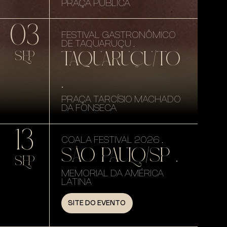
PRAÇA PÚBLICA
03
FESTIVAL GASTRONÔMICO
DE TAQUARUÇU .
TAQUARUÇU/TO
SEP
.
PRAÇA TARCÍSIO MACHADO
DA FONSECA
13
COALA FESTIVAL 2026 .
SÃO PAULO/SP .
SEP
MEMORIAL DA AMÉRICA
LATINA
SITE DO EVENTO