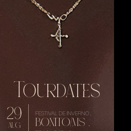
Tourdates
29
FESTIVAL DE INVERNO .
BONITO/MS .
AUG