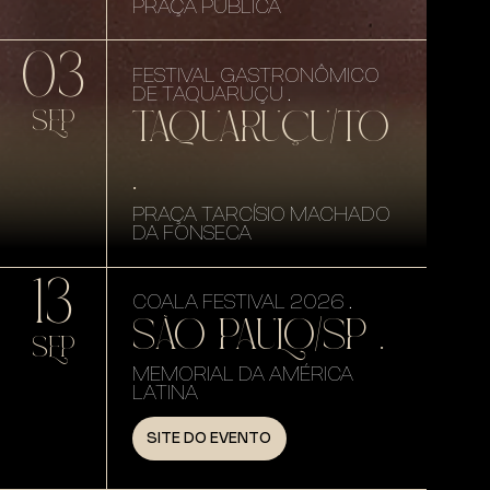
PRAÇA PÚBLICA
03
FESTIVAL GASTRONÔMICO
DE TAQUARUÇU .
TAQUARUÇU/TO
SEP
.
PRAÇA TARCÍSIO MACHADO
DA FONSECA
13
COALA FESTIVAL 2026 .
SÃO PAULO/SP .
SEP
MEMORIAL DA AMÉRICA
LATINA
SITE DO EVENTO