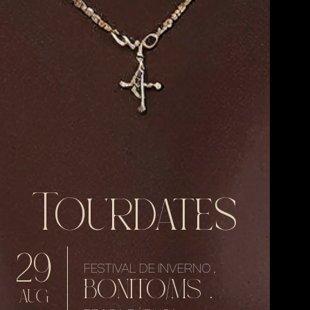
Tourdates
29
FESTIVAL DE INVERNO .
BONITO/MS .
AUG