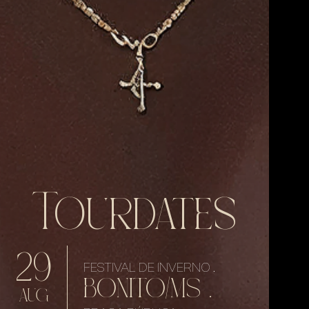
Tourdates
29
FESTIVAL DE INVERNO .
BONITO/MS .
AUG