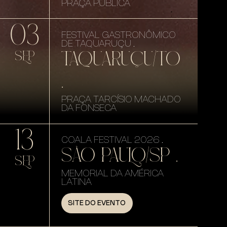
PRAÇA PÚBLICA
03
FESTIVAL GASTRONÔMICO
DE TAQUARUÇU .
TAQUARUÇU/TO
SEP
.
PRAÇA TARCÍSIO MACHADO
DA FONSECA
13
COALA FESTIVAL 2026 .
SÃO PAULO/SP .
SEP
MEMORIAL DA AMÉRICA
LATINA
SITE DO EVENTO