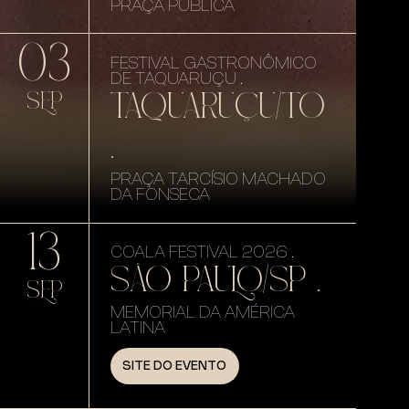
PRAÇA PÚBLICA
03
FESTIVAL GASTRONÔMICO
DE TAQUARUÇU .
TAQUARUÇU/TO
SEP
.
PRAÇA TARCÍSIO MACHADO
DA FONSECA
13
COALA FESTIVAL 2026 .
SÃO PAULO/SP .
SEP
MEMORIAL DA AMÉRICA
LATINA
SITE DO EVENTO