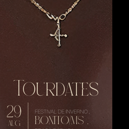
Tourdates
29
FESTIVAL DE INVERNO .
BONITO/MS .
AUG