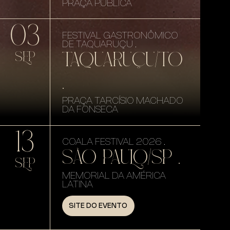
PRAÇA PÚBLICA
03
FESTIVAL GASTRONÔMICO
DE TAQUARUÇU .
TAQUARUÇU/TO
SEP
.
PRAÇA TARCÍSIO MACHADO
DA FONSECA
13
COALA FESTIVAL 2026 .
SÃO PAULO/SP .
SEP
MEMORIAL DA AMÉRICA
LATINA
SITE DO EVENTO