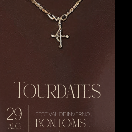
Tourdates
29
FESTIVAL DE INVERNO .
BONITO/MS .
AUG