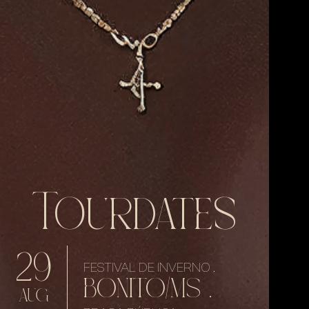
Tourdates
29
FESTIVAL DE INVERNO .
BONITO/MS .
AUG