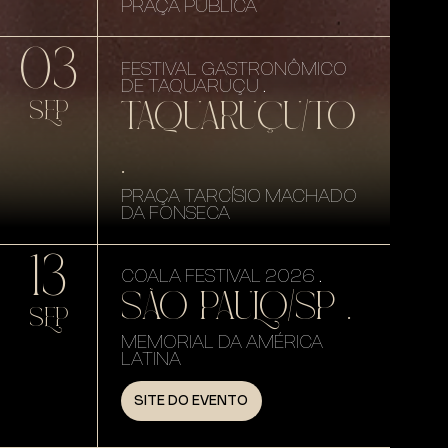
PRAÇA PÚBLICA
03
FESTIVAL GASTRONÔMICO
DE TAQUARUÇU .
TAQUARUÇU/TO
SEP
.
PRAÇA TARCÍSIO MACHADO
DA FONSECA
13
COALA FESTIVAL 2026 .
SÃO PAULO/SP .
SEP
MEMORIAL DA AMÉRICA
LATINA
SITE DO EVENTO