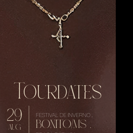
Tourdates
29
FESTIVAL DE INVERNO .
BONITO/MS .
AUG