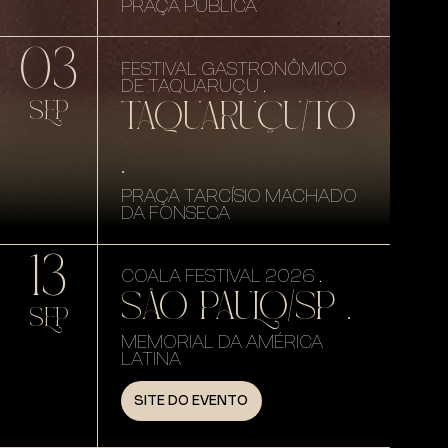
PRAÇA PÚBLICA
03
FESTIVAL GASTRONÔMICO
DE TAQUARUÇU .
TAQUARUÇU/TO
SEP
.
PRAÇA TARCÍSIO MACHADO
DA FONSECA
13
COALA FESTIVAL 2026 .
SÃO PAULO/SP .
SEP
MEMORIAL DA AMÉRICA
LATINA
SITE DO EVENTO