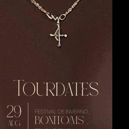
Tourdates
29
FESTIVAL DE INVERNO .
BONITO/MS .
AUG