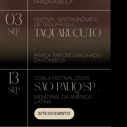
PRAÇA PÚBLICA
03
FESTIVAL GASTRONÔMICO
DE TAQUARUÇU .
TAQUARUÇU/TO
SEP
.
PRAÇA TARCÍSIO MACHADO
DA FONSECA
13
COALA FESTIVAL 2026 .
SÃO PAULO/SP .
SEP
MEMORIAL DA AMÉRICA
LATINA
SITE DO EVENTO