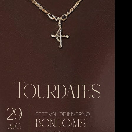
Tourdates
29
FESTIVAL DE INVERNO .
BONITO/MS .
AUG