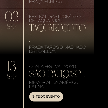
PRAÇA PÚBLICA
03
FESTIVAL GASTRONÔMICO
DE TAQUARUÇU .
TAQUARUÇU/TO
SEP
.
PRAÇA TARCÍSIO MACHADO
DA FONSECA
13
COALA FESTIVAL 2026 .
SÃO PAULO/SP .
SEP
MEMORIAL DA AMÉRICA
LATINA
SITE DO EVENTO