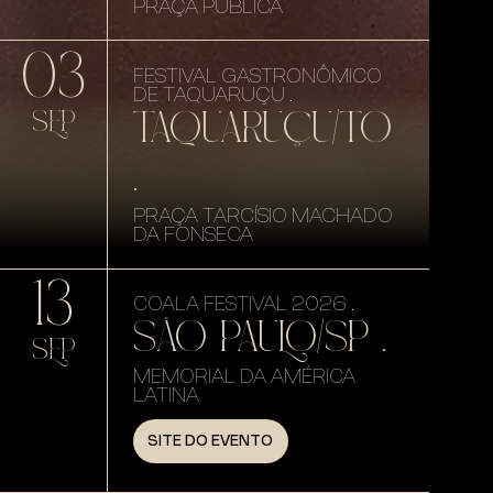
PRAÇA PÚBLICA
03
FESTIVAL GASTRONÔMICO
DE TAQUARUÇU .
TAQUARUÇU/TO
SEP
.
PRAÇA TARCÍSIO MACHADO
DA FONSECA
13
COALA FESTIVAL 2026 .
SÃO PAULO/SP .
SEP
MEMORIAL DA AMÉRICA
LATINA
SITE DO EVENTO