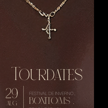
Tourdates
29
FESTIVAL DE INVERNO .
BONITO/MS .
AUG